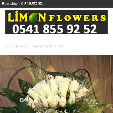
Bize Ulaşın:
0 5418559252
Limon Flowers
Beyaz Buket LF-80