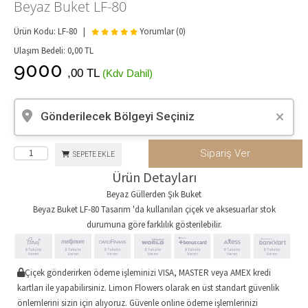
Beyaz Buket LF-80
Ürün Kodu: LF-80 |
Yorumlar (0)
Ulaşım Bedeli:
0,00
TL
9000
,00 TL
(Kdv Dahil)
Gönderilecek Bölgeyi Seçiniz
Sipariş Ver
SEPETE EKLE
Ürün Detayları
Beyaz Güllerden Şık Buket
Beyaz Buket LF-80 Tasarım 'da kullanılan çiçek ve aksesuarlar stok
durumuna göre farklılık gösterilebilir.
Çiçek gönderirken ödeme işleminizi VISA, MASTER veya AMEX kredi
kartları ile yapabilirsiniz. Limon Flowers olarak en üst standart güvenlik
önlemlerini sizin için alıyoruz. Güvenle online ödeme işlemlerinizi