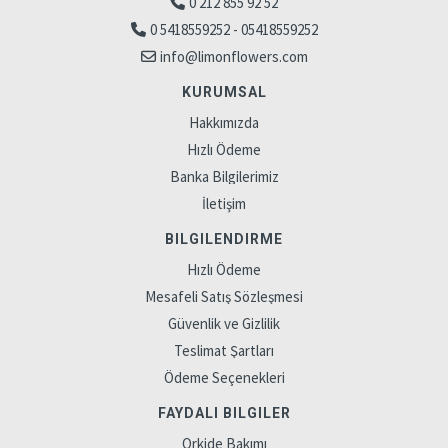
0 212 855 92 52
0 5418559252 - 05418559252
info@limonflowers.com
KURUMSAL
Hakkımızda
Hızlı Ödeme
Banka Bilgilerimiz
İletişim
BILGILENDIRME
Hızlı Ödeme
Mesafeli Satış Sözleşmesi
Güvenlik ve Gizlilik
Teslimat Şartları
Ödeme Seçenekleri
FAYDALI BILGILER
Orkide Bakımı