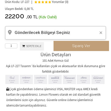
Ürün Kodu: LF-227 |
Yorumlar (0)
Ulaşım Bedeli:
0,00
TL
22200
,00 TL
(Kdv Dahil)
Gönderilecek Bölgeyi Seçiniz
Sipariş Ver
SEPETE EKLE
Ürün Detayları
101 Adet Kırmızı Gül
Aşk LF-227 Tasarım 'da kullanılan çiçek ve aksesuarlar stok durumuna göre
farklılık gösterilebilir.
Çiçek gönderirken ödeme işleminizi VISA, MASTER veya AMEX kredi
kartları ile yapabilirsiniz. Limon Flowers olarak en üst standart güvenlik
önlemlerini sizin için alıyoruz. Güvenle online ödeme işlemlerinizi
sitemizde tamamlayabilirsiniz.