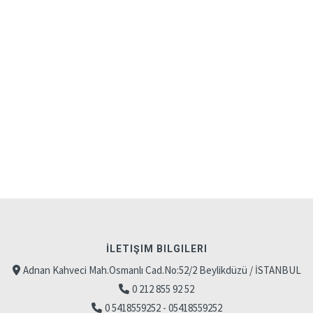
İLETIŞIM BILGILERI
Adnan Kahveci Mah.Osmanlı Cad.No:52/2 Beylikdüzü / İSTANBUL
0 212 855 92 52
0 5418559252 - 05418559252