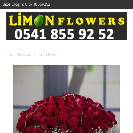
Bize Ulaşın:
0 5418559252
Limon Flowers
Aşk LF-227