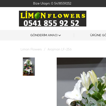
Bize Ulaşın:
0 5418559252
GÖNDERİM AMACI
ÜRÜNE G
Limon Flowers
Arajman LF-256