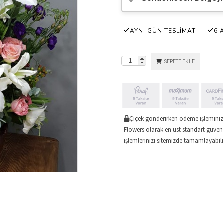
AYNI GÜN TESLİMAT
6 
SEPETE EKLE
Çiçek gönderirken ödeme işleminizi
Flowers olarak en üst standart güvenl
işlemlerinizi sitemizde tamamlayabilir