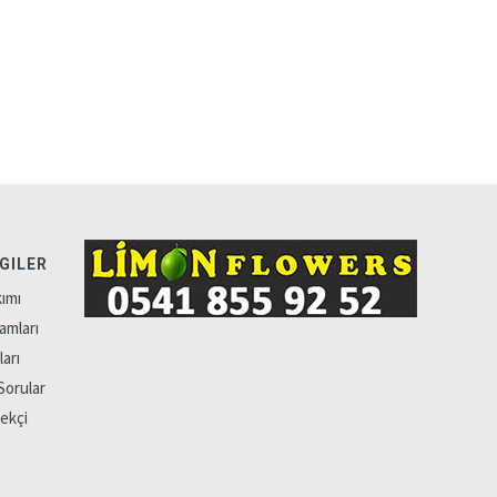
LGILER
ımı
amları
arı
Sorular
çekçi