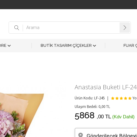
ÖRE
BUTİK TASARIM ÇİÇEKLER
FUAR 
Anastasia Buketi LF-2
Ürün Kodu: LF-245 |
Yor
Ulaşım Bedeli:
0,00
TL
5868
,00 TL
(Kdv Dahil)
Gönderilecek Bölgeyi