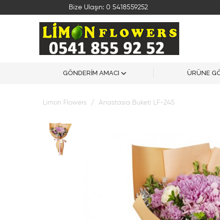
Bize Ulaşın:
0 5418559252
GÖNDERİM AMACI
ÜRÜNE G
Limon Flowers
Anastasia Buketi LF-245