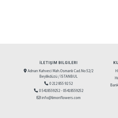
İLETIŞIM BILGILERI
K
Adnan Kahveci Mah.Osmanlı Cad.No:52/2
H
Beylikdüzü / İSTANBUL
H
0 212 855 92 52
Banka
0 5418559252 - 05418559252
info@limonflowers.com