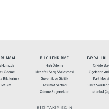
URUMSAL
BILGILENDIRME
FAYDALI BI
akkımızda
Hızlı Ödeme
Orkide Bak
ızlı Ödeme
Mesafeli Satış Sözleşmesi
Çiçeklerin Anl
 Bilgilerimiz
Güvenlik ve Gizlilik
Kart Mesajl
İletişim
Teslimat Şartları
Sıkça Sorulan 
Ödeme Seçenekleri
İstanbul Çi
BİZİ TAKİP EDİN